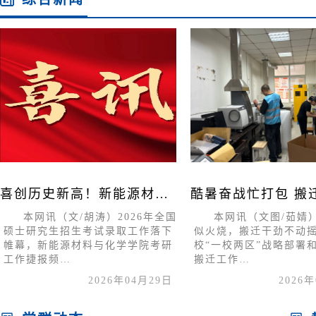
喜创历史新高！新能源材…
酷暑奋战忙打包 搬
本网讯（文/胡涛）2026年全国
本网讯（文图/茹婧
硕士研究生招生考试录取工作落下
似火烧，搬迁干劲不动
帷幕，新能源材料与化学学院考研
校“一校两区”战略部署
工作捷报频…
搬迁工作…
2026年04月29日
2026