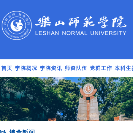
首页
学院概况
学院资讯
师资队伍
党群工作
本科生
1
2
3
4
5
综合新闻